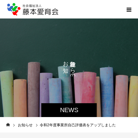
お
か
ら
ら
せ
の
で
NEWS
お知らせ
令和2年度事業所自己評価表をアップしました