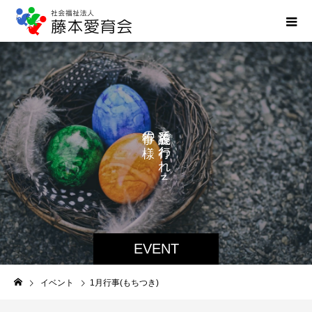
ご
の
で
し
を
わ
ま
れ
る
EVENT
イベント
1月行事(もちつき)